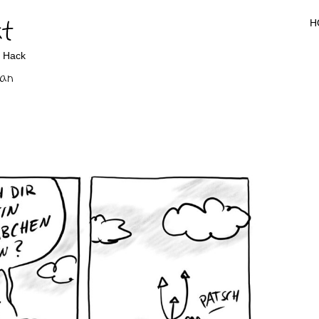
t
H
b Hack
an