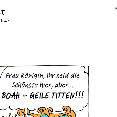
t
H
b Hack