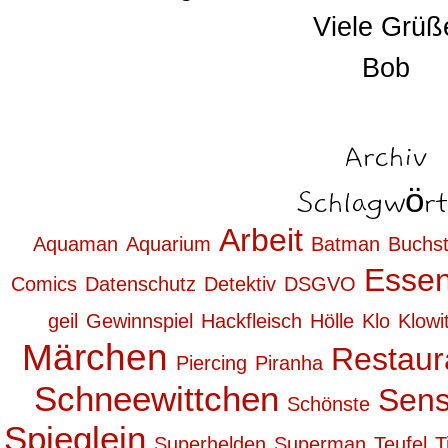
Viele Grüß
Bob
Archiv
Schlagwört
Arbeit
Aquaman
Aquarium
Batman
Buchs
Esse
Comics
Datenschutz
Detektiv
DSGVO
geil
Gewinnspiel
Hackfleisch
Hölle
Klo
Klowi
Märchen
Restaur
Piercing
Piranha
Schneewittchen
Sen
Schönste
Spieglein
Superhelden
Superman
Teufel
T